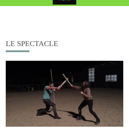
Skip
to
content
LE SPECTACLE